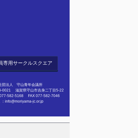
員専用サークルスクエア
団法人 守山青年会議所
0021 滋賀県守山市吉身二丁目5-22
-582-5168 FAX 077-582-7046
nfo@moriyama-jc.or.jp