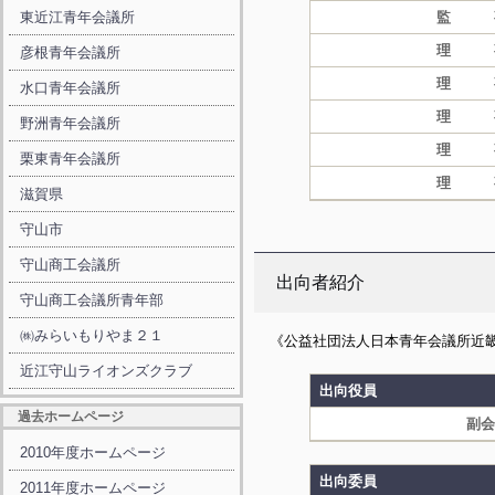
東近江青年会議所
監 
理 
彦根青年会議所
理 
水口青年会議所
理 
野洲青年会議所
理 
栗東青年会議所
理 
滋賀県
守山市
守山商工会議所
出向者紹介
守山商工会議所青年部
㈱みらいもりやま２１
《公益社団法人日本青年会議所近
近江守山ライオンズクラブ
出向役員
過去ホームページ
副会
2010年度ホームページ
出向委員
2011年度ホームページ