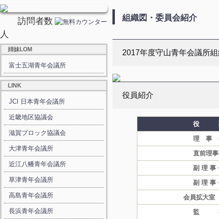
組織図・委員会紹介
訪問者数
人
姉妹LOM
2017年度守山青年会議所
富士五湖青年会議所
LINK
役員紹介
JCI 日本青年会議所
近畿地区協議会
役 
滋賀ブロック協議会
理 事 
大津青年会議所
直前理事
近江八幡青年会議所
副 理 事
草津青年会議所
副 理 事
高島青年会議所
会員拡大室
長浜青年会議所
監 