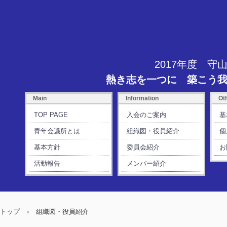
2017年度 守
熱き志を一つに 築こう
Main
Information
Ot
TOP PAGE
入会のご案内
基
青年会議所とは
組織図・役員紹介
個
基本方針
委員会紹介
お
活動報告
メンバー紹介
トップ
›
組織図・役員紹介